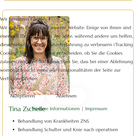
Wir benutzen Cookies
Wir nutzen Cookies auf unserer Website. Einige von ihnen sind
essenziell für den Betrieb der Seite, während andere uns helfen,
diese Website und die Nutzererfahrung zu verbessern (Tracking
Cookies). Sie können selbst entscheiden, ob Sie die Cookies
zulassen möchten. Bitte beachten Sie, dass bei einer Ablehnung
womöglich nicht mehr alle Funktionalitäten der Seite zur
Verfügung stehen.
Akzeptieren
Ablehnen
Tina Zscheile
Weitere Informationen
|
Impressum
Behandlung von Krankheiten ZNS
Behandlung Schulter und Knie nach operativen